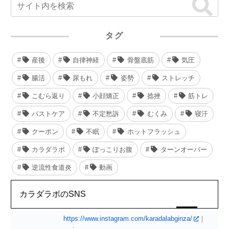
戻ってます。だめだめです...
タグ
産後
自律神経
骨盤底筋
気圧
腸活
尿もれ
姿勢
ストレッチ
こむら返り
小顔矯正
捻挫
筋トレ
バストケア
不定愁訴
むくみ
寝汗
クーポン
不眠
ホットフラッシュ
カラダラボ
ぽっこりお腹
ターンオーバー
逆流性食道炎
動画
カラダラボのSNS
https://www.instagram.com/karadalabginza/
｜