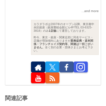
...and more
カラダラボは2007年のオープン以降、東京都中
央区銀座（銀座蟹睦会館ビル4F/TEL 03-6325-
3818）のみ
1店舗
にて運営しております。
昨今、東京・銀座・関東近郊に同名サービス・
店舗が増加傾向にありますが
業務提携・資本関
係・フランチャイズ契約等、関連は一切ござい
ません。
全く別の企業・団体さまとお考え下さ
い。
関連記事