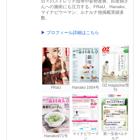
日々のストレッチ指導や姿勢改善、妊産婦さ
んへの施術にも注力する。FRaU、Hanako、
マイナビウーマン、ルナルナ他掲載実績多
数。
▶ プロフィール詳細はこちら
OZ magazine増
FRaU
Hanako 1004号
刊
マイナビウーマ
第一生命×ルナ
Hanako971号
ン
ルナ