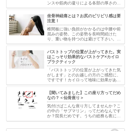
ンスや筋肉の凝りによる各部の厚さの違
いを調整することは可能です。バランス
で重視するのは下顎と鼻骨と頬骨の水平
坐骨神経痛とは？お尻のピリピリ感は要
ライン・縦ライン・中間のライン。多く
注意！
の場合はこの部位の調整が重要といえま
す。
椎間板に強い負担がかかるのは中腰や前
屈みの姿勢。この姿勢を長時間続けた
り、重い物を持つのは避けて下さい。ま
た長時間座っている事も椎間板には過度
な負担がかかりますし、座っている姿勢
バストトップの位置が上がってきた。実
によってはお尻周りの筋肉への影響もあ
はこっそり効果的なバストケア×カイロ
ります。
プラクティック
「バストトップの位置が上がってきた気
がします」とのお越しの方のご感想に、
ですです！カイロって地味に効果がある
んです。バストケアに対するカイロプラ
クティックの視点は単に胸部の問題とし
【聞いてみました】この座り方ってだめ
て捉えるのではなく、全身の骨格・筋
なの？＜仙骨座り＞
肉・神経系のバランスがバス...
気付けばこんな座り方してませんか？こ
の中の「サブマリン」ってだめなんです
か？院長だめです。うちの総務も夜にな
るとモニタを睨みつけながら「サブマリ
ン」で座ってるのでそれはやめとけと止
めます。けど楽なのかいつの間にか元に