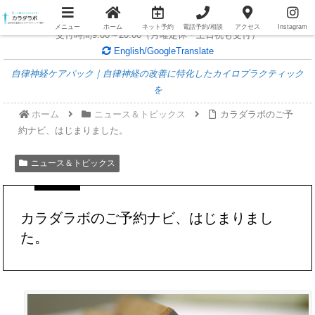
女性専用整体/個室個別対応/
無料電話相談随時受付中
メニュー
ホーム
ネット予約
電話予約/相談
アクセス
Instagram
受付時間9:00～20:00（月曜定休・土日祝も受付）
English/GoogleTranslate
自律神経ケアパック｜自律神経の改善に特化したカイロプラクティック
を
ホーム
ニュース＆トピックス
カラダラボのご予
約ナビ、はじまりました。
ニュース＆トピックス
カラダラボのご予約ナビ、はじまりまし
た。