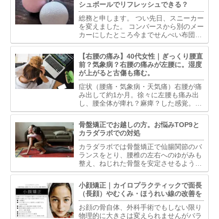
シュボールでリフレッシュできる？
総務と申します。 つい先日、スニーカー
を変えました。 コンバースから別のメー
カーにしたところ今までせんべい布団だ
ったものがふかふかベッドになったよう
で夢心地。とはいかずふわふわしすぎて
【右腰の痛み】40代女性｜ぎっくり腰直
足首くねくね固定できずで歩きづらい。
前？気象病？右腰の痛みが左腰に。湿度
で古傷うずいて軽い捻...
が上がると古傷も痛む。
症状（腰痛・気象病・天気痛）右腰が痛
み出して約1か月。徐々に左腰も痛み出
し、腰全体が痺れ？麻痺？した感覚。椅
子から立ち上がる時、グラグラした感じ
で以前経験したぎっくり腰の時と似てい
骨盤矯正でお越しの方。お悩みTOP9と
て慎重に立ち上がっている。今は骨盤ベ
カラダラボでの対処
ルトで固定して生活してい...
カラダラボでは骨盤矯正で仙腸関節のバ
ランスをとり、腰椎の左右へのゆがみも
整え、ねじれた骨盤を安定させるようア
プローチします。骨盤を安定させること
で体全体のバランス整え、骨盤のゆがみ
小顔矯正｜カイロプラクティックで面長
が原因で生じた状態の改善を目指しま
（長顔）やむくみ・ほうれい線の改善を
す。
お顔の骨自体、外科手術でもしない限り
物理的に大きさは変えられませんがバラ