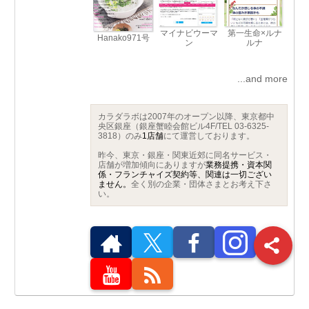
マイナビウーマ
第一生命×ルナ
Hanako971号
ン
ルナ
...and more
カラダラボは2007年のオープン以降、東京都中
央区銀座（銀座蟹睦会館ビル4F/TEL 03-6325-
3818）のみ
1店舗
にて運営しております。
昨今、東京・銀座・関東近郊に同名サービス・
店舗が増加傾向にありますが
業務提携・資本関
係・フランチャイズ契約等、関連は一切ござい
ません。
全く別の企業・団体さまとお考え下さ
い。