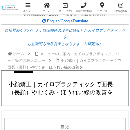
女性専用整体/個室個別対応/
無料電話相談随時受付中
メニュー
ホーム
ネット予約
電話予約/相談
アクセス
Instagram
受付時間9:00～20:00（月曜定休・土日祝も受付）
English/GoogleTranslate
自律神経ケアパック｜自律神経の改善に特化したカイロプラクティック
を
お盆期間も通常営業となります（月曜定休）
ホーム
メニューのご案内｜カイロプラクティック、パ
ック等の各種メニュー
小顔矯正｜カイロプラクティックで
面長（長顔）やむくみ・ほうれい線の改善を
小顔矯正｜カイロプラクティックで面長
（長顔）やむくみ・ほうれい線の改善を
目次