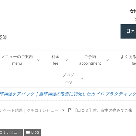
女
ネ
メニューのご案内
料金
ご予約
よくあ
menu
fee
appointment
f
ブログ
blog
律神経ケアパック｜自律神経の改善に特化したカイロプラクティッ
ンケート結果｜クチコミレビュー
【口コミ】首、背中の痛みでご来
コミレビュー
Blog