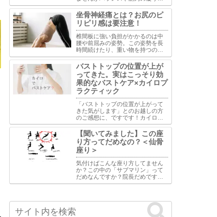
よる各部の厚さの違いを調整する
ことは可能です。バランスで重視
坐骨神経痛とは？お尻のピ
するのは下顎と鼻骨と頬骨の水平
リピリ感は要注意！
ライン・縦ライン・中間のライ
ン。多くの場合はこの部位の調整
椎間板に強い負担がかかるのは中
が重要といえます。
腰や前屈みの姿勢。この姿勢を長
時間続けたり、重い物を持つのは
避けて下さい。また長時間座って
いる事も椎間板には過度な負担が
バストトップの位置が上が
かかりますし、座っている姿勢に
ってきた。実はこっそり効
よってはお尻周りの筋肉への影響
果的なバストケア×カイロプ
もあります。
ラクティック
「バストトップの位置が上がって
きた気がします」とのお越しの方
のご感想に、ですです！カイロっ
て地味に効果があるんです。バス
トケアに対するカイロプラクティ
【聞いてみました】この座
ックの視点は単に胸部の問題とし
り方ってだめなの？＜仙骨
て捉えるのではなく、全身の骨
座り＞
格・筋肉・神経系のバランスがバ
ス...
気付けばこんな座り方してません
か？この中の「サブマリン」って
だめなんですか？院長だめです。
うちの総務も夜になるとモニタを
睨みつけながら「サブマリン」で
座ってるのでそれはやめとけと止
めます。けど楽なのかいつの間に
か元に戻ってます。だめだめです...