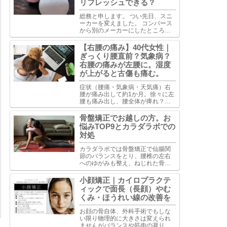
リフレッシュできる？
総務と申します。 つい先日、スニ
ーカーを変えました。 コンバース
から別のメーカーにしたところ今
までせんべい布団だったものがふ
かふかベッドになったようで夢心
【右腰の痛み】40代女性｜
地。とはいかずふわふわしすぎて
ぎっくり腰直前？気象病？
足首くねくね固定できずで歩きづ
右腰の痛みが左腰に。湿度
らい。で古傷うずいて軽い捻...
が上がると古傷も痛む。
症状（腰痛・気象病・天気痛）右
腰が痛み出して約1か月。徐々に左
腰も痛み出し、腰全体が痺れ？麻
痺？した感覚。椅子から立ち上が
る時、グラグラした感じで以前経
骨盤矯正でお越しの方。お
験したぎっくり腰の時と似ていて
悩みTOP9とカラダラボでの
慎重に立ち上がっている。今は骨
対処
盤ベルトで固定して生活してい...
カラダラボでは骨盤矯正で仙腸関
節のバランスをとり、腰椎の左右
へのゆがみも整え、ねじれた骨盤
を安定させるようアプローチしま
す。骨盤を安定させることで体全
小顔矯正｜カイロプラクテ
体のバランス整え、骨盤のゆがみ
ィックで面長（長顔）やむ
が原因で生じた状態の改善を目指
くみ・ほうれい線の改善を
します。
お顔の骨自体、外科手術でもしな
い限り物理的に大きさは変えられ
ませんがバランスや筋肉の凝りに