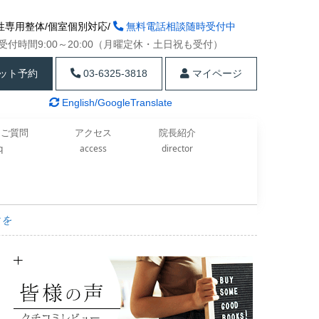
性専用整体/個室個別対応/
無料電話相談随時受付中
受付時間9:00～20:00（月曜定休・土日祝も受付）
ット予約
03-6325-3818
マイページ
English/GoogleTranslate
るご質問
アクセス
院長紹介
aq
access
director
クを