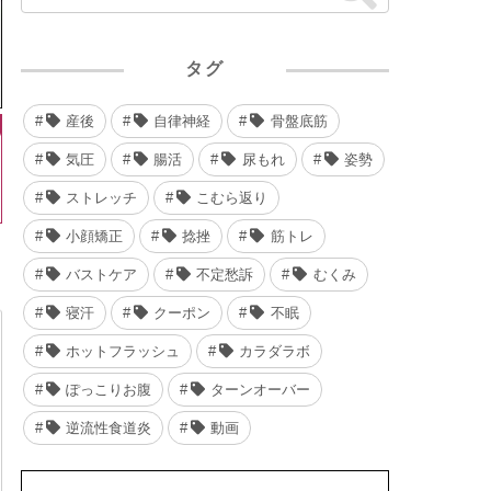
タグ
産後
自律神経
骨盤底筋
気圧
腸活
尿もれ
姿勢
ストレッチ
こむら返り
小顔矯正
捻挫
筋トレ
バストケア
不定愁訴
むくみ
寝汗
クーポン
不眠
ホットフラッシュ
カラダラボ
ぽっこりお腹
ターンオーバー
逆流性食道炎
動画