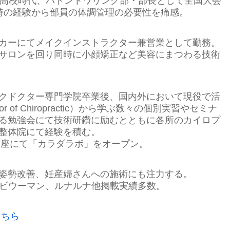
高校時代、バトントワリング部・部長として全国大会
時の経験から部員の体調管理の必要性を痛感。
カーにてメイクインストラクター兼営業として勤務。
サロンを回り同時に小顔矯正など美容にまつわる技術
クドクター専門学院卒業後、国内外において現役で活
or of Chiropractic）から学ぶ数々の個別実習やセミナ
る勉強会にて技術研鑽に励むとともに各所のカイロプ
整体院にて経験を積む。
区銀座にて「カラダラボ」をオープン。
姿勢改善、妊産婦さんへの施術にも注力する。
マイナビウーマン、ルナルナ他掲載実績多数。
こちら