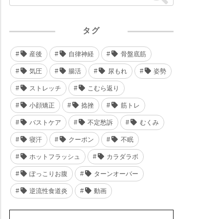
タグ
産後
自律神経
骨盤底筋
気圧
腸活
尿もれ
姿勢
ストレッチ
こむら返り
小顔矯正
捻挫
筋トレ
バストケア
不定愁訴
むくみ
寝汗
クーポン
不眠
ホットフラッシュ
カラダラボ
ぽっこりお腹
ターンオーバー
逆流性食道炎
動画