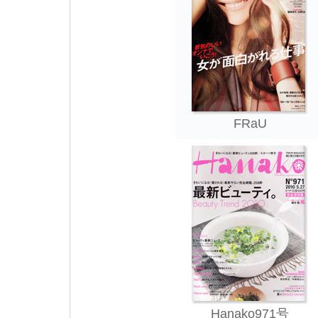
FRaU
Hanako971号