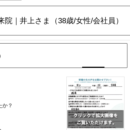
院｜井上さま（38歳/女性/会社員）
）
たか？