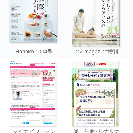
Hanako 1004号
OZ magazine増刊
マイナビウーマン
第一生命×ルナルナ