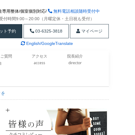
性専用整体/個室個別対応/
無料電話相談随時受付中
受付時間9:00～20:00（月曜定休・土日祝も受付）
ット予約
03-6325-3818
マイページ
English/GoogleTranslate
るご質問
アクセス
院長紹介
aq
access
director
クを