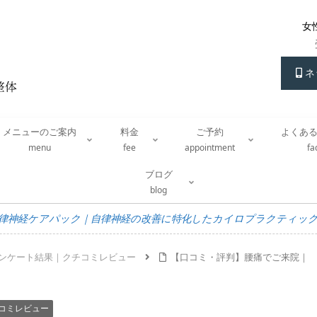
女
ネ
メニューのご案内
料金
ご予約
よくあ
menu
fee
appointment
f
ブログ
blog
律神経ケアパック｜自律神経の改善に特化したカイロプラクティッ
ンケート結果｜クチコミレビュー
【口コミ・評判】腰痛でご来院｜
コミレビュー