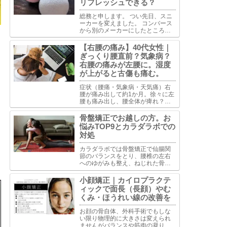
リフレッシュできる？
総務と申します。 つい先日、スニ
ーカーを変えました。 コンバース
から別のメーカーにしたところ今
までせんべい布団だったものがふ
かふかベッドになったようで夢心
【右腰の痛み】40代女性｜
地。とはいかずふわふわしすぎて
ぎっくり腰直前？気象病？
足首くねくね固定できずで歩きづ
右腰の痛みが左腰に。湿度
らい。で古傷うずいて軽い捻...
が上がると古傷も痛む。
症状（腰痛・気象病・天気痛）右
腰が痛み出して約1か月。徐々に左
腰も痛み出し、腰全体が痺れ？麻
痺？した感覚。椅子から立ち上が
る時、グラグラした感じで以前経
骨盤矯正でお越しの方。お
験したぎっくり腰の時と似ていて
悩みTOP9とカラダラボでの
慎重に立ち上がっている。今は骨
対処
盤ベルトで固定して生活してい...
カラダラボでは骨盤矯正で仙腸関
節のバランスをとり、腰椎の左右
へのゆがみも整え、ねじれた骨盤
を安定させるようアプローチしま
す。骨盤を安定させることで体全
小顔矯正｜カイロプラクテ
体のバランス整え、骨盤のゆがみ
ィックで面長（長顔）やむ
が原因で生じた状態の改善を目指
くみ・ほうれい線の改善を
します。
お顔の骨自体、外科手術でもしな
い限り物理的に大きさは変えられ
ませんがバランスや筋肉の凝りに