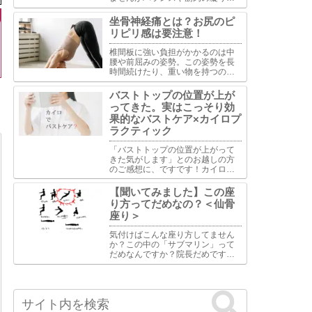
よる各部の厚さの違いを調整する
ことは可能です。バランスで重視
坐骨神経痛とは？お尻のピ
するのは下顎と鼻骨と頬骨の水平
リピリ感は要注意！
ライン・縦ライン・中間のライ
ン。多くの場合はこの部位の調整
椎間板に強い負担がかかるのは中
が重要といえます。
腰や前屈みの姿勢。この姿勢を長
時間続けたり、重い物を持つのは
避けて下さい。また長時間座って
いる事も椎間板には過度な負担が
バストトップの位置が上が
かかりますし、座っている姿勢に
ってきた。実はこっそり効
よってはお尻周りの筋肉への影響
果的なバストケア×カイロプ
もあります。
ラクティック
「バストトップの位置が上がって
きた気がします」とのお越しの方
のご感想に、ですです！カイロっ
て地味に効果があるんです。バス
トケアに対するカイロプラクティ
【聞いてみました】この座
ックの視点は単に胸部の問題とし
り方ってだめなの？＜仙骨
て捉えるのではなく、全身の骨
座り＞
格・筋肉・神経系のバランスがバ
ス...
気付けばこんな座り方してません
か？この中の「サブマリン」って
だめなんですか？院長だめです。
うちの総務も夜になるとモニタを
睨みつけながら「サブマリン」で
座ってるのでそれはやめとけと止
めます。けど楽なのかいつの間に
か元に戻ってます。だめだめです...