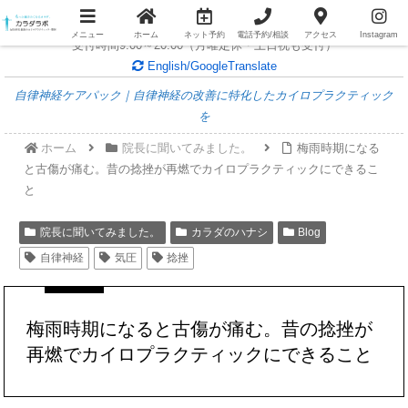
女性専用整体/個室個別対応/
無料電話相談随時受付中
メニュー
ホーム
ネット予約
電話予約/相談
アクセス
Instagram
受付時間9:00～20:00（月曜定休・土日祝も受付）
English/GoogleTranslate
自律神経ケアパック｜自律神経の改善に特化したカイロプラクティック
を
ホーム
院長に聞いてみました。
梅雨時期になる
と古傷が痛む。昔の捻挫が再燃でカイロプラクティックにできるこ
と
院長に聞いてみました。
カラダのハナシ
Blog
自律神経
気圧
捻挫
梅雨時期になると古傷が痛む。昔の捻挫が
再燃でカイロプラクティックにできること