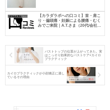
【カラダラボへの口コミ】首・肩こ
ニュース＆トピックス
り・偏頭痛・妊娠による腰痛・むく
みでご来院｜A.T.さま（20代/会社
員）
バストトップの位置が上がってきた。実
はこっそり効果的なバストケア×カイロ
プラクティック
カイロプラクティックが小顔矯正に適し
ているその理由