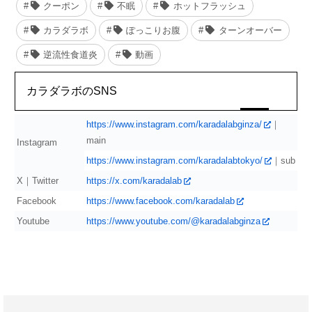
クーポン
不眠
ホットフラッシュ
カラダラボ
ぽっこりお腹
ターンオーバー
逆流性食道炎
動画
カラダラボのSNS
https://www.instagram.com/karadalabginza/
｜
main
Instagram
https://www.instagram.com/karadalabtokyo/
｜sub
X｜Twitter
https://x.com/karadalab
Facebook
https://www.facebook.com/karadalab
Youtube
https://www.youtube.com/@karadalabginza