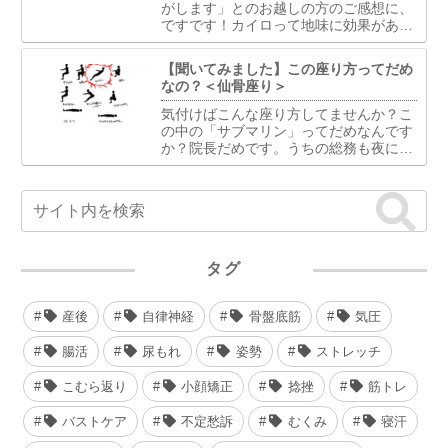
がします」とのお越しの方のご感想に、
ですです！カイロって地味に効果がある
んです。バストケアに対するカイロプラ
クティックの視点は単に胸部の問題とし
【聞いてみました】この座り方ってだめ
て捉えるのではなく、全身の骨格・筋
なの？＜仙骨座り＞
肉・神経系のバランスがバス...
気付けばこんな座り方してませんか？こ
の中の「サブマリン」ってだめなんです
か？院長だめです。うちの総務も夜にな
るとモニタを睨みつけながら「サブマリ
ン」で座ってるのでそれはやめとけと止
めます。けど楽なのかいつの間にか元に
戻ってます。だめだめです...
タグ
産後
自律神経
骨盤底筋
気圧
腸活
尿もれ
姿勢
ストレッチ
こむら返り
小顔矯正
捻挫
筋トレ
バストケア
不定愁訴
むくみ
寝汗