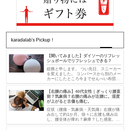
karadalab's Pickup！
【聞いてみました】ダイソーのリフレッ
シュボールでリフレッシュできる？
総務と申します。 つい先日、スニーカー
を変えました。 コンバースから別のメー
カーにしたところ今までせんべい布団だ
ったものがふかふかベッドになったよう
で夢心地。とはいかずふわふわしすぎて
【右腰の痛み】40代女性｜ぎっくり腰直
足首くねくね固定できずで歩きづらい。
前？気象病？右腰の痛みが左腰に。湿度
で古傷うずいて軽い捻...
が上がると古傷も痛む。
症状（腰痛・気象病・天気痛）右腰が痛
み出して約1か月。徐々に左腰も痛み出
し、腰全体が痺れ？麻痺？した感覚。椅
子から立ち上がる時、グラグラした感じ
で以前経験したぎっくり腰の時と似てい