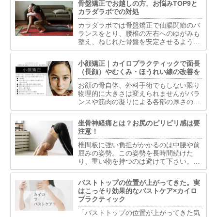
骨盤矯正でお越しの方。お悩みTOP9と
て慎重に立ち上がっている。今は骨盤ベ
カラダラボでの対処
ルトで固定して生活してい...
カラダラボでは骨盤矯正で仙腸関節のバ
ランスをとり、腰椎の左右へのゆがみも
整え、ねじれた骨盤を安定させるようア
プローチします。骨盤を安定させること
で体全体のバランス整え、骨盤のゆがみ
小顔矯正｜カイロプラクティックで面長
が原因で生じた状態の改善を目指しま
（長顔）やむくみ・ほうれい線の改善を
す。
お顔の骨自体、外科手術でもしない限り
物理的に大きさは変えられませんがバラ
ンスや筋肉の凝りによる各部の厚さの違
いを調整することは可能です。バランス
で重視するのは下顎と鼻骨と頬骨の水平
坐骨神経痛とは？お尻のピリピリ感は要
ライン・縦ライン・中間のライン。多く
注意！
の場合はこの部位の調整が重要といえま
す。
椎間板に強い負担がかかるのは中腰や前
屈みの姿勢。この姿勢を長時間続けた
り、重い物を持つのは避けて下さい。ま
た長時間座っている事も椎間板には過度
な負担がかかりますし、座っている姿勢
バストトップの位置が上がってきた。実
によってはお尻周りの筋肉への影響もあ
はこっそり効果的なバストケア×カイロ
ります。
プラクティック
「バストトップの位置が上がってきた気