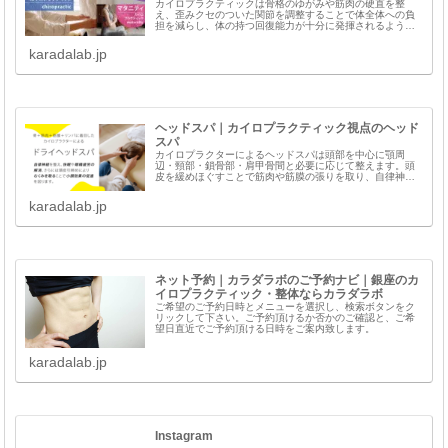
カイロプラクティックは骨格のゆがみや筋肉の硬直を整
え、歪みクセのついた関節を調整することで体全体への負
担を減らし、体の持つ回復能力が十分に発揮されるように
チューニングする療法です。
karadalab.jp
ヘッドスパ｜カイロプラクティック視点のヘッド
スパ
カイロプラクターによるヘッドスパは頭部を中心に顎周
辺・頸部・鎖骨部・肩甲骨間と必要に応じて整えます。頭
皮を緩めほぐすことで筋肉や筋膜の張りを取り、自律神経
を整え、快眠や眼精疲労の解消、さらには頭皮引締めによ
りむくみやたるみを取ることでリフトアップや小顔効果の
karadalab.jp
促進を図ります。
ネット予約｜カラダラボのご予約ナビ｜銀座のカ
イロプラクティック・整体ならカラダラボ
ご希望のご予約日時とメニューを選択し、検索ボタンをク
リックして下さい。ご予約頂けるか否かのご確認と、ご希
望日直近でご予約頂ける日時をご案内致します。
karadalab.jp
Instagram