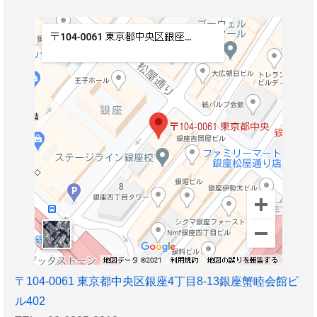
〒
104-0061
東京都
中央区
銀座4丁目8-13銀座蟹睦会館ビ
ル402