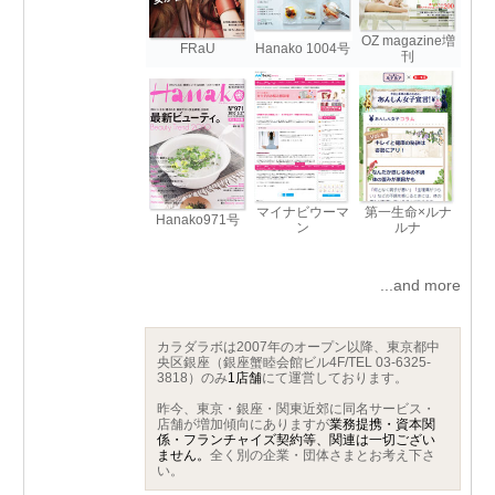
OZ magazine増
FRaU
Hanako 1004号
刊
マイナビウーマ
第一生命×ルナ
Hanako971号
ン
ルナ
...and more
カラダラボは2007年のオープン以降、東京都中
央区銀座（銀座蟹睦会館ビル4F/TEL 03-6325-
3818）のみ
1店舗
にて運営しております。
昨今、東京・銀座・関東近郊に同名サービス・
店舗が増加傾向にありますが
業務提携・資本関
係・フランチャイズ契約等、関連は一切ござい
ません。
全く別の企業・団体さまとお考え下さ
い。