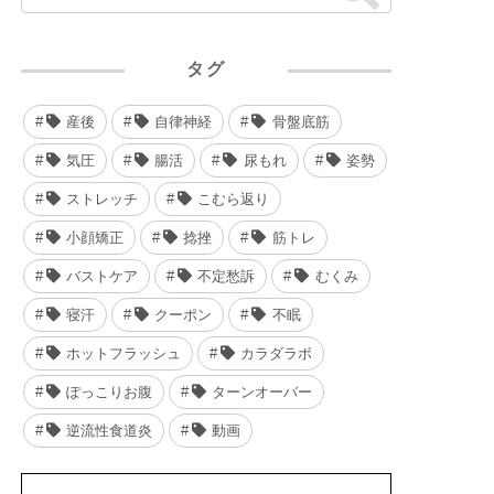
タグ
産後
自律神経
骨盤底筋
気圧
腸活
尿もれ
姿勢
ストレッチ
こむら返り
小顔矯正
捻挫
筋トレ
バストケア
不定愁訴
むくみ
寝汗
クーポン
不眠
ホットフラッシュ
カラダラボ
ぽっこりお腹
ターンオーバー
逆流性食道炎
動画