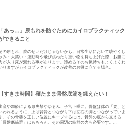
「あっ…」尿もれを防ぐためにカイロプラクティック
ができること
その尿もれ、歳のせいだけじゃないかも。日常生活において咳やくし
ゃみ・大笑い・運動時や飛び跳ねたり重い物を持ち上げた際、お腹に
力が入り尿が漏れる事があります。諦めるそのお気持ちもよくよくわ
かりますがカイロプラクティックが改善のお役に立てる場合...
【すきま時間】寝たまま骨盤底筋を鍛えたい！
出産や加齢による尿失禁やゆるみ、子宮下垂に。骨盤は体の「要」と
いわれるように、上は背骨とつながり下は左右の脚とつながっていま
す。その骨盤を正しい位置にキープするには、骨盤の底から支える
「骨盤底筋群」はもちろん、その周辺の筋群の力も必要です。...