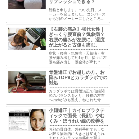
リフレッシュできる？
総務と申します。 つい先日、スニ
ーカーを変えました。 コンバース
から別のメーカーにしたところ今
までせんべい布団だったものがふ
かふかベッドになったようで夢心
【右腰の痛み】40代女性｜
地。とはいかずふわふわしすぎて
ぎっくり腰直前？気象病？
足首くねくね固定できずで歩きづ
右腰の痛みが左腰に。湿度
らい。で古傷うずいて軽い捻...
が上がると古傷も痛む。
症状（腰痛・気象病・天気痛）右
腰が痛み出して約1か月。徐々に左
腰も痛み出し、腰全体が痺れ？麻
痺？した感覚。椅子から立ち上が
る時、グラグラした感じで以前経
骨盤矯正でお越しの方。お
験したぎっくり腰の時と似ていて
悩みTOP9とカラダラボでの
慎重に立ち上がっている。今は骨
対処
盤ベルトで固定して生活してい...
カラダラボでは骨盤矯正で仙腸関
節のバランスをとり、腰椎の左右
へのゆがみも整え、ねじれた骨盤
を安定させるようアプローチしま
す。骨盤を安定させることで体全
小顔矯正｜カイロプラクテ
体のバランス整え、骨盤のゆがみ
ィックで面長（長顔）やむ
が原因で生じた状態の改善を目指
くみ・ほうれい線の改善を
します。
お顔の骨自体、外科手術でもしな
い限り物理的に大きさは変えられ
ませんがバランスや筋肉の凝りに