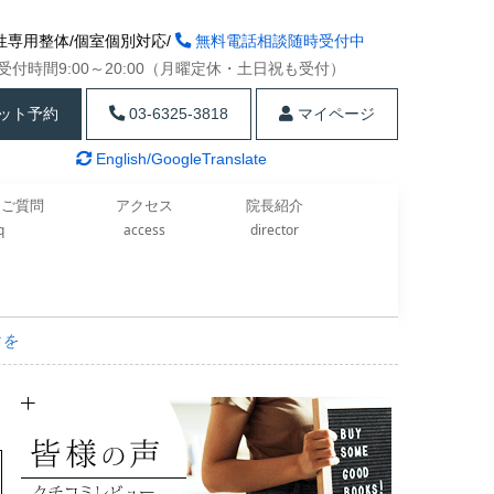
性専用整体/個室個別対応/
無料電話相談随時受付中
受付時間9:00～20:00（月曜定休・土日祝も受付）
ット予約
03-6325-3818
マイページ
English/GoogleTranslate
るご質問
アクセス
院長紹介
aq
access
director
クを