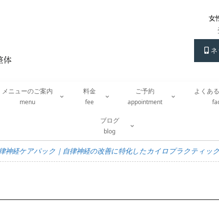
女
ネ
メニューのご案内
料金
ご予約
よくあ
menu
fee
appointment
f
ブログ
blog
律神経ケアパック｜自律神経の改善に特化したカイロプラクティッ