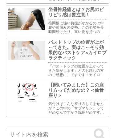
よる各部の厚さの違いを調整する
ことは可能です。バランスで重視
坐骨神経痛とは？お尻のピ
するのは下顎と鼻骨と頬骨の水平
リピリ感は要注意！
ライン・縦ライン・中間のライ
ン。多くの場合はこの部位の調整
椎間板に強い負担がかかるのは中
が重要といえます。
腰や前屈みの姿勢。この姿勢を長
時間続けたり、重い物を持つのは
避けて下さい。また長時間座って
いる事も椎間板には過度な負担が
バストトップの位置が上が
かかりますし、座っている姿勢に
ってきた。実はこっそり効
よってはお尻周りの筋肉への影響
果的なバストケア×カイロプ
もあります。
ラクティック
「バストトップの位置が上がって
きた気がします」とのお越しの方
のご感想に、ですです！カイロっ
て地味に効果があるんです。バス
トケアに対するカイロプラクティ
【聞いてみました】この座
ックの視点は単に胸部の問題とし
り方ってだめなの？＜仙骨
て捉えるのではなく、全身の骨
座り＞
格・筋肉・神経系のバランスがバ
ス...
気付けばこんな座り方してません
か？この中の「サブマリン」って
だめなんですか？院長だめです。
うちの総務も夜になるとモニタを
睨みつけながら「サブマリン」で
座ってるのでそれはやめとけと止
めます。けど楽なのかいつの間に
か元に戻ってます。だめだめです...