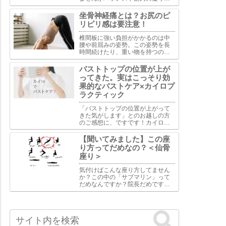
よる各部の厚さの違いを調整する
ことは可能です。バランスで重視
坐骨神経痛とは？お尻のピ
するのは下顎と鼻骨と頬骨の水平
リピリ感は要注意！
ライン・縦ライン・中間のライ
ン。多くの場合はこの部位の調整
椎間板に強い負担がかかるのは中
が重要といえます。
腰や前屈みの姿勢。この姿勢を長
時間続けたり、重い物を持つのは
避けて下さい。また長時間座って
いる事も椎間板には過度な負担が
バストトップの位置が上が
かかりますし、座っている姿勢に
ってきた。実はこっそり効
よってはお尻周りの筋肉への影響
果的なバストケア×カイロプ
もあります。
ラクティック
「バストトップの位置が上がって
きた気がします」とのお越しの方
のご感想に、ですです！カイロっ
て地味に効果があるんです。バス
トケアに対するカイロプラクティ
【聞いてみました】この座
ックの視点は単に胸部の問題とし
り方ってだめなの？＜仙骨
て捉えるのではなく、全身の骨
座り＞
格・筋肉・神経系のバランスがバ
ス...
気付けばこんな座り方してません
か？この中の「サブマリン」って
だめなんですか？院長だめです。
うちの総務も夜になるとモニタを
睨みつけながら「サブマリン」で
座ってるのでそれはやめとけと止
めます。けど楽なのかいつの間に
か元に戻ってます。だめだめです...