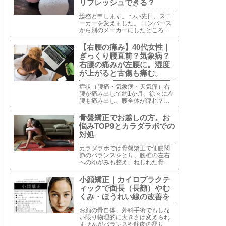
リフレッシュできる？
総務と申します。 つい先日、スニ
ーカーを変えました。 コンバース
から別のメーカーにしたところ今
までせんべい布団だったものがふ
かふかベッドになったようで夢心
【右腰の痛み】40代女性｜
地。とはいかずふわふわしすぎて
ぎっくり腰直前？気象病？
足首くねくね固定できずで歩きづ
右腰の痛みが左腰に。湿度
らい。で古傷うずいて軽い捻...
が上がると古傷も痛む。
症状（腰痛・気象病・天気痛）右
腰が痛み出して約1か月。徐々に左
腰も痛み出し、腰全体が痺れ？麻
痺？した感覚。椅子から立ち上が
る時、グラグラした感じで以前経
骨盤矯正でお越しの方。お
験したぎっくり腰の時と似ていて
悩みTOP9とカラダラボでの
慎重に立ち上がっている。今は骨
対処
盤ベルトで固定して生活してい...
カラダラボでは骨盤矯正で仙腸関
節のバランスをとり、腰椎の左右
へのゆがみも整え、ねじれた骨盤
を安定させるようアプローチしま
す。骨盤を安定させることで体全
小顔矯正｜カイロプラクテ
体のバランス整え、骨盤のゆがみ
ィックで面長（長顔）やむ
が原因で生じた状態の改善を目指
くみ・ほうれい線の改善を
します。
お顔の骨自体、外科手術でもしな
い限り物理的に大きさは変えられ
ませんがバランスや筋肉の凝りに