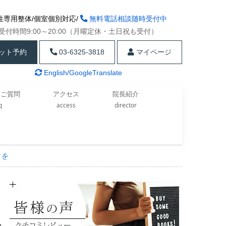
性専用整体/個室個別対応/
無料電話相談随時受付中
受付時間9:00～20:00（月曜定休・土日祝も受付）
ット予約
03-6325-3818
マイページ
English/GoogleTranslate
るご質問
アクセス
院長紹介
aq
access
director
クを