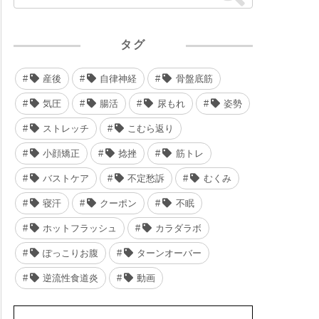
タグ
産後
自律神経
骨盤底筋
気圧
腸活
尿もれ
姿勢
ストレッチ
こむら返り
小顔矯正
捻挫
筋トレ
バストケア
不定愁訴
むくみ
寝汗
クーポン
不眠
ホットフラッシュ
カラダラボ
ぽっこりお腹
ターンオーバー
逆流性食道炎
動画